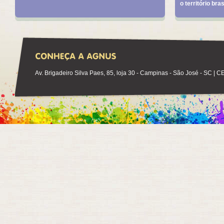
o território bras
Av. Brigadeiro Silva Paes, 85, loja 30 - Campinas - São José - SC | 