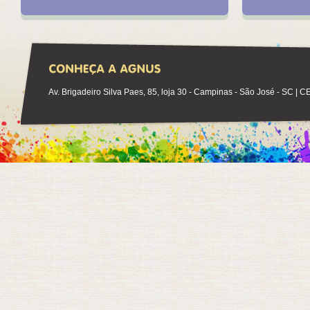
Av. Brigadeiro Silva Paes, 85, loja 30 - Campinas - São José - SC | 