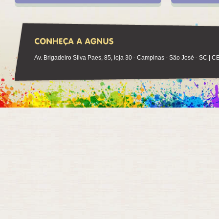
Av. Brigadeiro Silva Paes, 85, loja 30 - Campinas - São José - SC | 